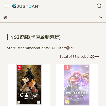
NS2遊戲(卡匣啟動遊玩)
Store Recommendations
All Filters
Total of 36 products