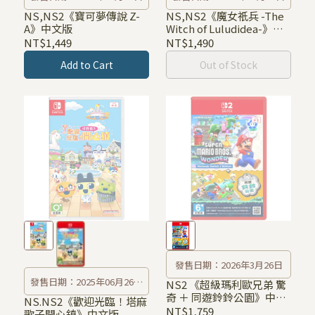
NS,NS2《寶可夢傳說 Z-
NS,NS2《魔女祇兵 -The
A》中文版
Witch of Luludidea-》中
文版
NT$1,449
NT$1,490
Add to Cart
Out of Stock
發售日期：2026年3月26日
發售日期：2025年06月26日
NS2 《超級瑪利歐兄弟 驚
奇 ＋ 同遊鈴鈴公園》中文
(NS版)/2025年07月10日
NS.NS2《歡迎光臨！塔麻
版
NT$1,759
歌子開心鎮》中文版