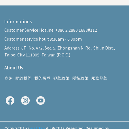
Informations
Customer Service Hotline: +886 2 2880 1688#112
Customer service hour: 9:30am - 6:30pm
Address: 8F., No. 472, Sec. 5, Zhongshan N. Rd., Shilin Dist.,
Taipei City 111005, Taiwan (R.O.C.)
About Us
查詢
關於我們
我的帳戶
退款政策
隱私政策
服務條款
Copyright ©
justdan
All Rights Reserved.
Designed by