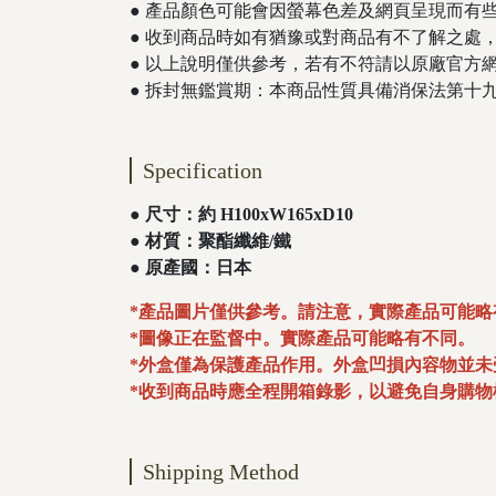
● 產品顏色可能會因螢幕色差及網頁呈現而有
● 收到商品時如有猶豫或對商品有不了解之處
● 以上說明僅供參考，若有不符請以原廠官方
​​​​​● 拆封無鑑賞期：本商品性質具備消
Specification
●
尺寸：約 H100xW165xD10
●
材質：聚酯纖維/鐵
●
原產國：日本
*產品圖片僅供參考。請注意，實際產品可能略
*圖像正在監督中。實際產品可能略有不同。
*外盒僅為保護產品作用。外盒凹損內容物並
*收到商品時應全程開箱錄影，以避免自身購物
Shipping Method