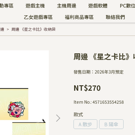
動專區
遊戲主機
主機周邊
遊戲軟體
PC數
乙女遊戲專區
福利商品專區
聯絡我們
周邊
周邊 《星之卡比》收納袋
周邊 《星之卡比》
發售日期：2026年3月預定
NT$270
Item No.:
4571653554258
款式
A 散步
B 陽傘