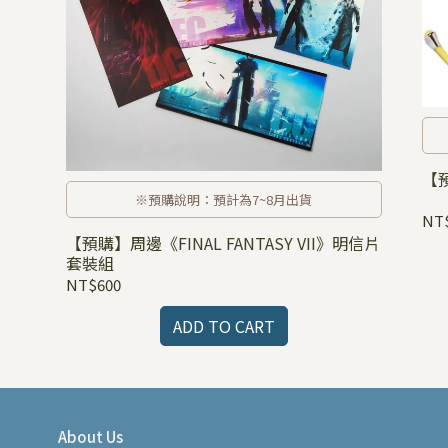
【預
※預購說明：預計為7~8月出貨
NT
【預購】周邊《FINAL FANTASY VII》明信片
套裝組
NT$600
ADD TO CART
About Us