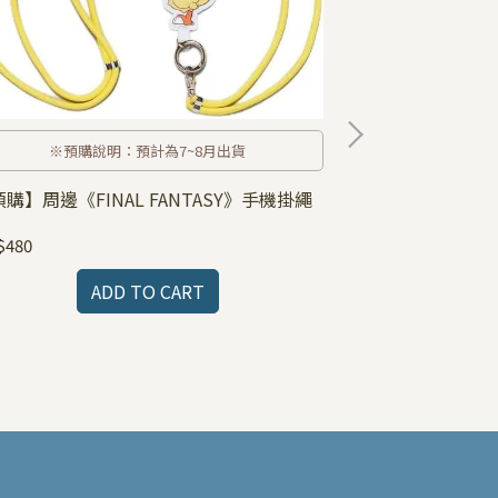
※預購說明：預計為7~8月出貨
購】周邊《FINAL FANTASY》手機掛繩
$480
周邊《Hookah
ADD TO CART
NT$450