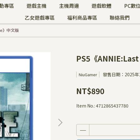
動專區
遊戲主機
主機周邊
遊戲軟體
PC數
乙女遊戲專區
福利商品專區
聯絡我們
Hope》中文版
PS5《ANNIE:La
發售日期：2025年
NiuGamer
NT$890
Item No.:
4712865437780