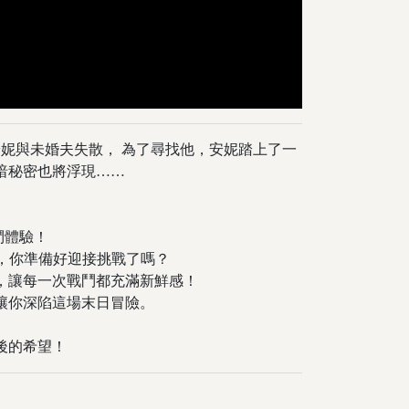
讓安妮與未婚夫失散， 為了尋找他，安妮踏上了一
暗秘密也將浮現……
鬥體驗！
敵，你準備好迎接挑戰了嗎？
，讓每一次戰鬥都充滿新鮮感！
讓你深陷這場末日冒險。
後的希望！