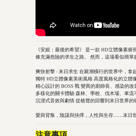
《安妮：最後的希望》 是一款 HD立體像素俯
條充滿危險的求生之路。 然而，這場看似簡
爽快射擊 ‧ 末日求生 在屍潮橫行的世界中，
獨特 HD立體像素美術風格 高度風格化的立
精心設計的 BOSS 戰 變異的廚師長、感
多樣化的關卡體驗 森林、學校、伐木場、車
沉浸式音效與劇情 從槍聲的回響到末日世界
愛與背叛，陰謀與抉擇，人性與生存……末日
注意事項