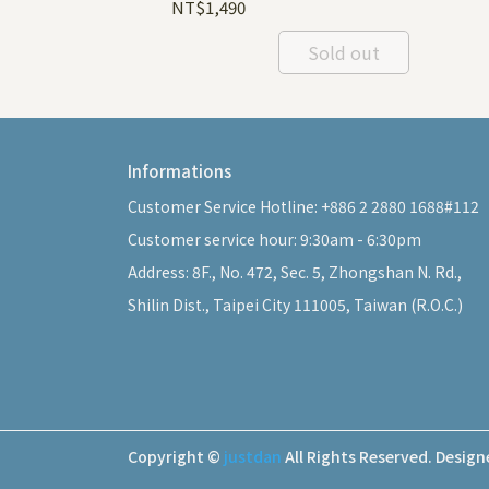
NT$1,490
Sold out
Informations
Customer Service Hotline: +886 2 2880 1688#112
Customer service hour: 9:30am - 6:30pm
Address: 8F., No. 472, Sec. 5, Zhongshan N. Rd., 
Shilin Dist., Taipei City 111005, Taiwan (R.O.C.)
Copyright ©
justdan
All Rights Reserved.
Design