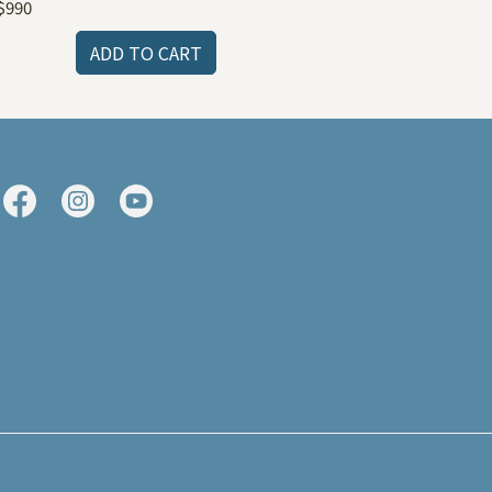
NT$1,890
$990
ADD TO CART