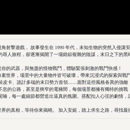
視角射擊遊戲， 故事發生在 1990 年代，未知生物的突然入侵
單的尋人旅程，卻逐漸揭開了一場錯綜複雜的陰謀，末日之下的黑
拿起你的武器，與無盡的怪物戰鬥，體驗緊張刺激的戰鬥快感！
體像素世界，場景中的大量物件皆可破壞，帶來沉浸式的探索與戰
染的改裝皮卡、詭計多端的末日勢力首領……面對這些風格各異的強
流不息的公路，甚至是狹窄的電梯間，每個場景都擁有獨特的挑戰
的呢喃，每一處細節都營造出逼真的氛圍。搭配扣人心弦的劇情，
世界的真相，等待你來揭曉。 加入安妮，踏上求生之路，尋找最