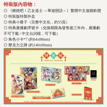
特裝版內容物：
◎ 《燃燒吧！乙女道士 ～華遊戀語～》繁體中文遊戲軟體
◎ 特裝版特製外盒
◎ 特典小冊子（完整中文化，約55頁）
◎ 特典廣播劇序號卡（兌換期限為發售後三年內，廣播劇
不可下載 / 中文台詞檔，可下載）
◎ 角色小卡*7 (約64x88mm)
◎ 壓克力立牌 (約140x90mm)