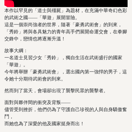
本作以罕見的「道士與殭屍」為題材，在充滿中華奇幻色彩
的武術之國——「華遊」展開冒險。
這是一個崇尚強者的世界，隨著「豪勇武術會」的到來，
「秀鈴」將與各具魅力的青年高手們展開命運交會，在拳腳
交鋒中，戀情也將逐漸升溫！
故事大綱：
一名道士見習少女「秀鈴」，獨自生活在武術盛行的國家
「華遊」。
今年將舉辦「豪勇武術會」，選出國內第一強悍的男子，這
令她十分期待武術會的到來。
然而到了當天，會場卻出現了襲擊民眾的襲擊者。
面對與夥伴間的衝突及背叛——
儘管受到挫折，他們仍為了守護自己珍視的人與自身驕傲奮
鬥，
而她也為了深愛的他及國家挺身而出！