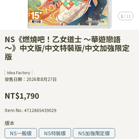
1
/
11
NS《燃燒吧！乙女道士 ～華遊戀語
～》中文版/中文特裝版/中文加強限定
版
Idea Factory
發售日期：2026年8月27日
NT$1,790
Item No.:
4712865439029
版本
NS一般版
NS特裝版
NS加強限定版