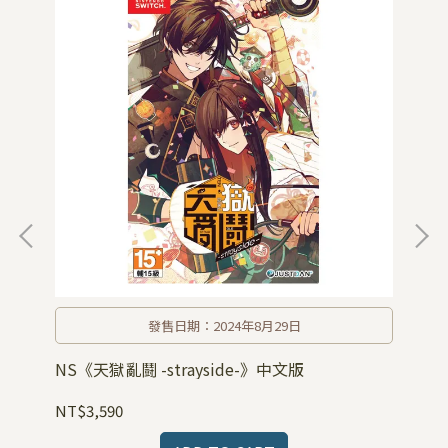
發售日期：2024年8月29日
NS《天獄亂鬪 -strayside-》中文版
N
NT$3,590
NT