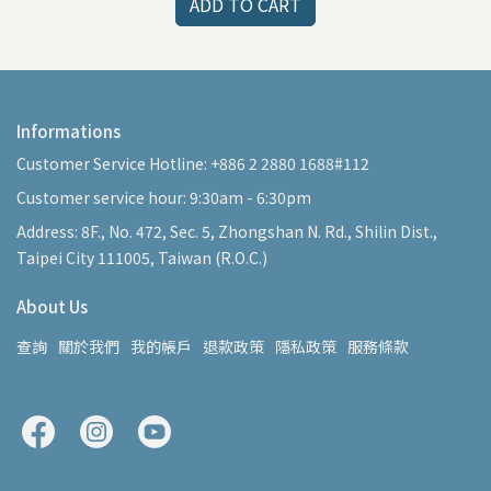
ADD TO CART
Informations
Customer Service Hotline: +886 2 2880 1688#112
Customer service hour: 9:30am - 6:30pm
Address: 8F., No. 472, Sec. 5, Zhongshan N. Rd., Shilin Dist.,
Taipei City 111005, Taiwan (R.O.C.)
About Us
查詢
關於我們
我的帳戶
退款政策
隱私政策
服務條款