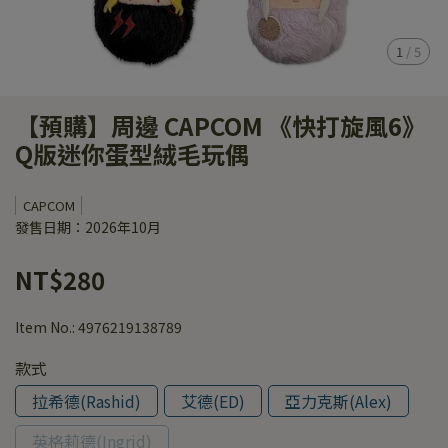
1
/
5
【預購】周邊 CAPCOM 《快打旋風6》
Q版迷你蛋型絨毛玩偶
CAPCOM
發售日期：2026年10月
NT$280
Item No.:
4976219138789
款式
拉希德(Rashid)
艾德(ED)
亞力克斯(Alex)
英格莉德(Ingrid)