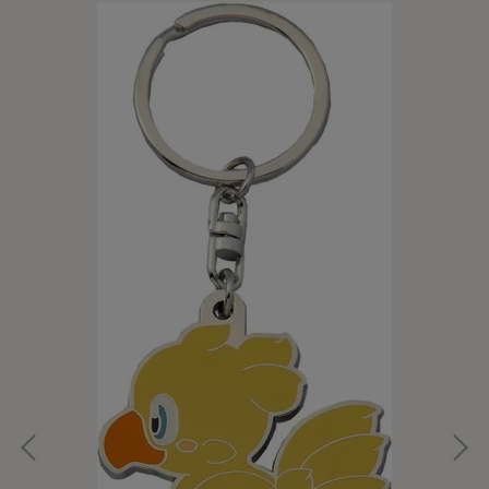
【預
NT
肉包