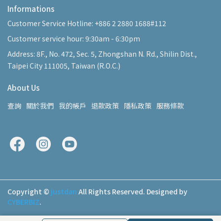
Informations
Customer Service Hotline: +886 2 2880 1688#112
Customer service hour: 9:30am - 6:30pm
Address: 8F., No. 472, Sec. 5, Zhongshan N. Rd., Shilin Dist.,
Taipei City 111005, Taiwan (R.O.C.)
About Us
查詢
關於我們
我的帳戶
退款政策
隱私政策
服務條款
Copyright ©
justdan
All Rights Reserved.
Designed by
CYBERBIZ
.