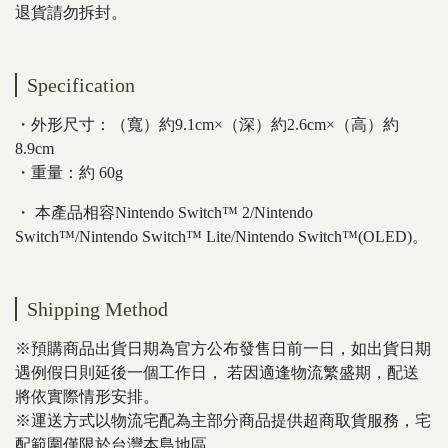
退貨請勿拆封。
Specification
・外形尺寸：（寬）約9.1cm×（深）約2.6cm×（高）約
8.9cm
・重量：約 60g
・ 本產品相容Nintendo Switch™ 2/Nintendo
Switch™/Nintendo Switch™ Lite/Nintendo Switch™(OLED)。
Shipping Method
※預購商品出貨日期為官方公布發售日前一日，如出貨日期
遇例假日則延後一個工作日， 若因適逢物流繁盛期，配送
將依實際情形安排。
※運送方式以物流宅配為主部分商品提供超商取貨服務，宅
配範圍僅限於台灣本島地區。