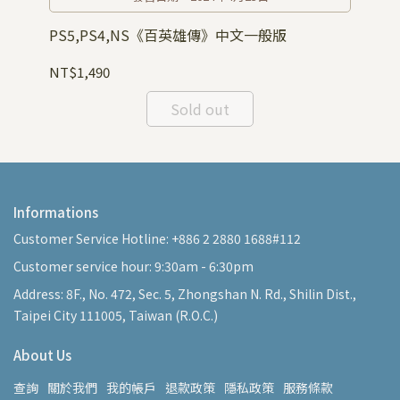
PS5,PS4,NS《百英雄傳》中文一般版
P
NT$1,490
NT
Sold out
Informations
Customer Service Hotline: +886 2 2880 1688#112
Customer service hour: 9:30am - 6:30pm
Address: 8F., No. 472, Sec. 5, Zhongshan N. Rd., Shilin Dist.,
Taipei City 111005, Taiwan (R.O.C.)
About Us
查詢
關於我們
我的帳戶
退款政策
隱私政策
服務條款