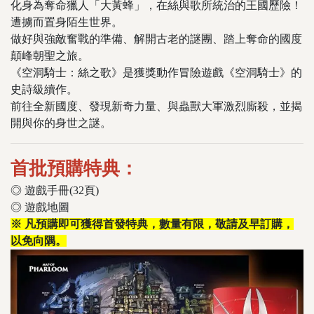
化身為奪命獵人「大黃蜂」，在絲與歌所統治的王國歷險！
遭擄而置身陌生世界。
做好與強敵奮戰的準備、解開古老的謎團、踏上奪命的國度
顛峰朝聖之旅。
《空洞騎士：絲之歌》是獲獎動作冒險遊戲《空洞騎士》的
史詩級續作。
前往全新國度、發現新奇力量、與蟲獸大軍激烈廝殺，並揭
開與你的身世之謎。
首批預購特典：
◎ 遊戲手冊(32頁)
◎ 遊戲地圖
※ 凡預購即可獲得首發特典，數量有限，敬請及早訂購，
以免向隅。