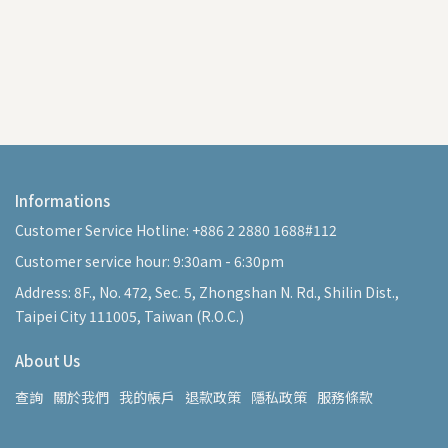
【預
裝
NT
Informations
Customer Service Hotline: +886 2 2880 1688#112
Customer service hour: 9:30am - 6:30pm
Address: 8F., No. 472, Sec. 5, Zhongshan N. Rd., Shilin Dist.,
Taipei City 111005, Taiwan (R.O.C.)
About Us
查詢
關於我們
我的帳戶
退款政策
隱私政策
服務條款