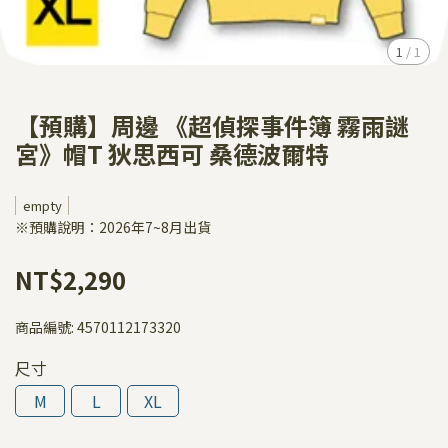
1
/
1
【預購】周邊 《超偵探事件簿 霧雨謎
宮》帽T 狄思西可 桑德波爾特
empty
※預購說明：2026年7~8月出貨
NT$2,290
商品編號:
4570112173320
尺寸
M
L
XL