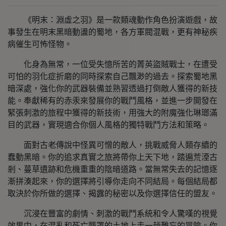
《明末：淵虛之羽》是一款類魂動作角色扮演遊戲，故
事發生在明末黑暗動盪的蜀地，各方軍閥混戰，更有神秘疾
病催生可怖怪物。
化身為無常，一位受失憶所苦的菁英盜賊戰士，在遭受
可怕的羽化症折磨的同時探索自己飄渺的過去。探索蜀地黑
暗深處，強化你的武器裝備並熟習透過打倒敵人獲得的新技
能。奉獻稀有的赤汞來發展你的戰鬥風格，並進一步開發在
緊張刺激的旅程中獲得的新技術，用強大的附魔強化琳瑯滿
目的武器，實現適合你個人風格的獨特戰鬥方法和策略。
面對古老傳說中怪異可憎的敵人，挑戰威脅人類存續的
蠢動黑暗。你的追求真實之旅將帶你上天下地，踏遍荒湮古
剎、蔓草遺跡和危機重重的陰暗道路。當無常失去的記憶逐
漸拼湊起來，你的選擇將引導你走向不同結局。每個結局都
取決於你所做的選擇、揭露的秘密以及你選擇信任的盟友。
沉浸在豐富的劇情、刺激的戰鬥系統和令人驚嘆的視覺
效果中，在混亂和死亡籠罩的土地上走一趟難忘的冒險。你