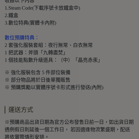
收錄以下內容
1.Steam Code(下載序號卡放鐵盒中)
2.鐵盒
3.數位特典(實體卡內附)
數位預購特典：
2 套強化服裝套組：夜行無常、白衣無常
1 把武器：斧頭「九轉盡焚」
1 個技能點數升級道具：（中）「晶亮赤汞」
※ 強化服裝包含 5 件部位裝備
※ 部分物品將於日後單獨販售
※ 預購獎勵以實體序號卡形式進行發送(內附)
運送方式
※預購商品出貨日期為官方公布發售日前一日，如出貨日期
遇例假日則延後一個工作日， 若因適逢物流繁盛期，配送
將依實際情形安排。