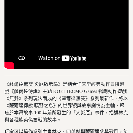
《薩爾達無雙 災厄啟示錄》是結合任天堂經典動作冒險遊
戲《薩爾達傳說》主題 KOEI TECMO Games 暢銷動作遊戲
《無雙》系列玩法而成的《薩爾達無雙》系列最新作，將以
《薩爾達傳說 曠野之息》的世界觀與故事劇情為主軸，聚
焦於本篇故事 100 年前所發生的「大災厄」事件，描述林克
與各種族英傑奮戰的故事。
玩家可以操作系列主角林克、四英傑與薩爾達參與戰鬥，每