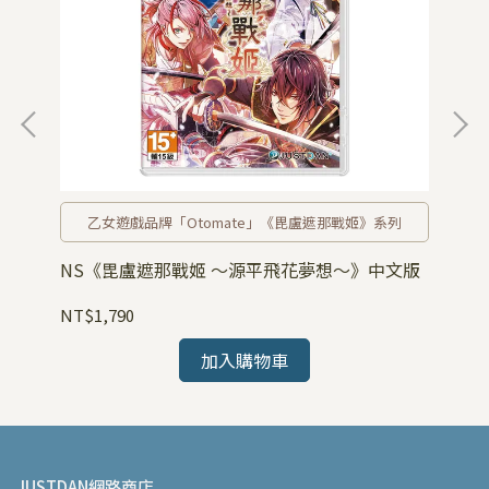
乙女遊戲品牌「Otomate」《毘盧遮那戰姬》系列
版
NS《毘盧遮那戰姬 ～源平飛花夢想～》中文版
NS
NT$1,790
NT
加入購物車
JUSTDAN網路商店