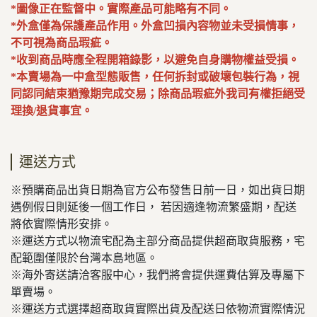
*圖像正在監督中。實際產品可能略有不同。
*外盒僅為保護產品作用。外盒凹損內容物並未受損情事，
不可視為商品瑕疵。
*收到商品時應全程開箱錄影，以避免自身購物權益受損。
*本賣場為一中盒型態販售，任何拆封或破壞包裝行為，視
同認同結束猶豫期完成交易；除商品瑕疵外我司有權拒絕受
理換/退貨事宜。
運送方式
※預購商品出貨日期為官方公布發售日前一日，如出貨日期
遇例假日則延後一個工作日， 若因適逢物流繁盛期，配送
將依實際情形安排。
※運送方式以物流宅配為主部分商品提供超商取貨服務，宅
配範圍僅限於台灣本島地區。
※海外寄送請洽客服中心，我們將會提供運費估算及專屬下
單賣場。
※運送方式選擇超商取貨實際出貨及配送日依物流實際情況