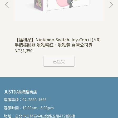
【福利品】Nintendo Switch-Joy-Con (L)/(R)
【福
手把控制器 淡雅粉紅．淡雅黃 台灣公司貨
手
NT$1,350
NT
已售完
JUSTDAN網路商店
客服專線：02-2880-1688
客服時間：10:00am - 6:00pm
地址：台北市士林區中山北路五段472號8樓