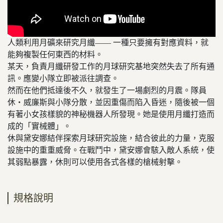
人類利用月礦來研究月纖—— 一種只要擁有對應資料，就
能夠複製任何東西的材料。
某天，負責月纖研發工作的月球研究基地突然失去了所有通
訊。應變小隊立即被派往調查。
然而在他們抵達後不久，就發生了一場劇烈的月震。隊員
休‧威廉斯與小隊分散，並因重傷而陷入昏迷，隨後被一個
有著小女孩樣貌的神秘機器人所發現。她是使用月纖打造而
成的「實械體」。
休與黛安娜結伴探索月球研究設施，結合彼此的力量，克服
設施中的重重威脅。在戰鬥中，黛安娜會駭入敵人系統，使
其弱點暴露，休則可以使用各式各樣的槍械射擊。
規格說明