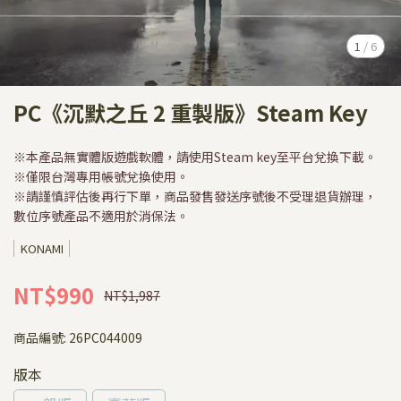
1
/
6
PC《沉默之丘 2 重製版》Steam Key
※本產品無實體版遊戲軟體，請使用Steam key至平台兌換下載。
※僅限台灣專用帳號兌換使用。
※請謹慎評估後再行下單，商品發售發送序號後不受理退貨辦理，
數位序號產品不適用於消保法。
KONAMI
NT$990
NT$1,987
商品編號:
26PC044009
版本