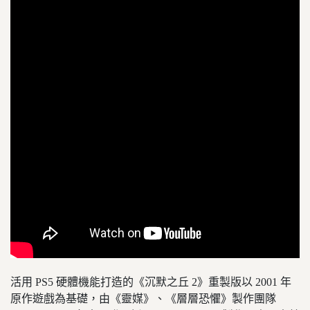
活用 PS5 硬體機能打造的《沉默之丘 2》重製版以 2001 年
原作遊戲為基礎，由《靈媒》、《層層恐懼》製作團隊