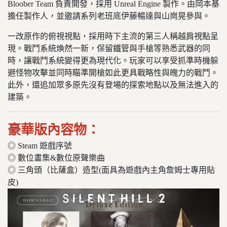
Bloober Team 負責開發，採用 Unreal Engine 製作。由岡本基
擔任製作人，並邀請系列老班底伊藤暢達與山崗晃參與。
一改原作的俯視視點，採用時下主流的第三人稱越肩視點呈
現。戰鬥系統煥然一新，保留鐵管與手槍等熟悉武器的同
時，讓戰鬥系統變得更為現代化。玩家可以享受抓準時機躲
避怪物攻擊並同時瞄準開槍如此更具戰略性與魄力的戰鬥。
此外，還追加眾多原先沒有登場的探索地點以及無法進入的
建築。
豪華版內容物：
◎ Steam 遊戲序號
◎ 數位畫集&數位原聲樂曲
◎ 三角頭（比薩盒）造型(面具為遊戲內主角詹姆士專用貼
皮)