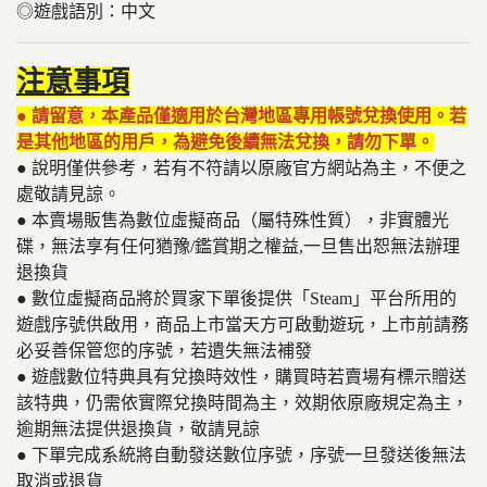
◎遊戲語別：中文
注意事項
● 請留意，本產品僅適用於台灣地區專用帳號兌換使用。若
是其他地區的用戶，為避免後續無法兌換，請勿下單。
● 說明僅供參考，若有不符請以原廠官方網站為主，不便之
處敬請見諒。
● 本賣場販售為數位虛擬商品（屬特殊性質），非實體光
碟，無法享有任何猶豫/鑑賞期之權益,一旦售出恕無法辦理
退換貨
● 數位虛擬商品將於買家下單後提供「Steam」平台所用的
遊戲序號供啟用，商品上市當天方可啟動遊玩，上市前請務
必妥善保管您的序號，若遺失無法補發
● 遊戲數位特典具有兌換時效性，購買時若賣場有標示贈送
該特典，仍需依實際兌換時間為主，效期依原廠規定為主，
逾期無法提供退換貨，敬請見諒
● 下單完成系統將自動發送數位序號，序號一旦發送後無法
取消或退貨