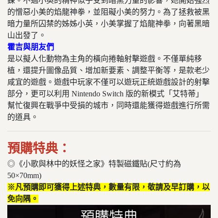
鍊。不過小英的精神似乎受到暗黑力量的影響，她開始強烈
的憎惡小美的焰龍神拳，並阻礙小美的努力。為了拯救被黑
暗力量所囚禁的姊姊小英，小美掌握了焰龍神拳，向著黑暗
山出發了。
霍吉與朋友們
是以擬人化動物為主角的橫向捲軸射擊遊戲。不僅單純移
植，還提升圖像品質、增加新要素、調整平衡等，是款老少
咸宜的遊戲。遊戲中玩家不僅可以遊玩正統遊戲設計的射擊
部分，更可以利用 Nintendo Switch 版的新模式「艾特蒂」
幫忙復興在戰爭中受損的城市，同時還能獲得遊戲進行所需
的道具。
預購特典：
◎《小歌與林中的妖怪之家》特製磁鐵貼(尺寸約為
50×70mm)
※凡預購即可獲得上述特典，數量有限，敬請及早訂購，以
免向隅。