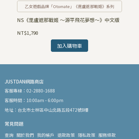
乙女遊戲品牌「Otomate」《毘盧遮那戰姬》系列
NS《毘盧遮那戰姬 ～源平飛花夢想～》中文版
N
NT$1,790
NT
加入購物車
JUSTDAN網路商店
客服專線：02-2880-1688
客服時間：10:00am - 6:00pm
地址：台北市士林區中山北路五段472號8樓
常見問題
查詢
關於我們
我的帳戶
退款政策
隱私政策
服務條款