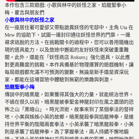
本作包含三款遊戲: 小歌與林中的妖怪之家、焰龍聖拳小
梅、霍吉與朋友們
小歌與林中的妖怪之家
在一座居住著可愛卻又帶點詭異妖怪的宅邸中，主角 Uta 在
Mew 的協助下，試圖一邊封印通往妖怪世界的門扉，一邊
尋求逃脫的方法。在挑戰關卡的過程中，您可以善用隨機出
現的道具能力，以及旅途中邂逅的友好妖怪來突破重重難
關。此外，還能在「妖怪商店 Rokuro」強化道具，以此應
對更高難度的挑戰。本作具備基於物理運算的遊戲機制，讓
每局遊戲都充滿不可預測的變數，無論是新手還是資深玩
家，都能在這場冒險中體驗到無窮的樂趣與刺激。
焰龍聖拳小梅
傳說中的暗黑龍，如果獲得其強大的力量，就能統治世界。
不過在很久以前，暗黑龍被拳聖金神龍封印在風之盡頭的恐
怖之山「黑暗山」。時光流逝，故事來到了某個拳法的發祥
地，小美與姊姊小英的故鄉。暗黑龍殺拳與焰龍神拳，是維
持世界平衡的陰陽兩套拳法。小英承襲了暗黑龍殺拳，小美
則是承襲了焰龍神拳。為了掌握拳法，兩人持續不懈地鍛